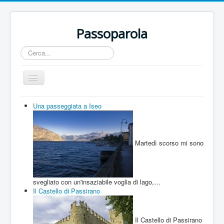
Passoparola
Cerca...
Cambia
navigazione
Home
Una passeggiata a Iseo
Territorio
Incontri
Martedì scorso mi sono
Eventi
Artisti
svegliato con un'insaziabile voglia di lago,…
Buone Nuove
Il Castello di Passirano
Sport
Il Castello di Passirano
Contatti