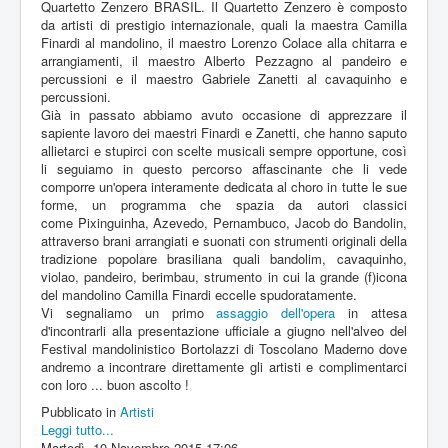
Quartetto Zenzero BRASIL. Il Quartetto Zenzero è composto
da artisti di prestigio internazionale, quali la maestra Camilla
Finardi al mandolino, il maestro Lorenzo Colace alla chitarra e
arrangiamenti, il maestro Alberto Pezzagno al pandeiro e
percussioni e il maestro Gabriele Zanetti al cavaquinho e
percussioni.
Già in passato abbiamo avuto occasione di apprezzare il
sapiente lavoro dei maestri Finardi e Zanetti, che hanno saputo
allietarci e stupirci con scelte musicali sempre opportune, così
li seguiamo in questo percorso affascinante che li vede
comporre un'opera interamente dedicata al choro in tutte le sue
forme, un programma che spazia da autori classici
come Pixinguinha, Azevedo, Pernambuco, Jacob do Bandolin,
attraverso brani arrangiati e suonati con strumenti originali della
tradizione popolare brasiliana quali bandolim, cavaquinho,
violao, pandeiro, berimbau, strumento in cui la grande (f)icona
del mandolino Camilla Finardi eccelle spudoratamente.
Vi segnaliamo un primo
assaggio dell'opera
in attesa
d'incontrarli alla presentazione ufficiale a giugno nell'alveo del
Festival mandolinistico Bortolazzi di Toscolano Maderno dove
andremo a incontrare direttamente gli artisti e complimentarci
con loro ... buon ascolto !
Pubblicato in
Artisti
Leggi tutto...
Martedì, 10 Novembre 2015 17:06