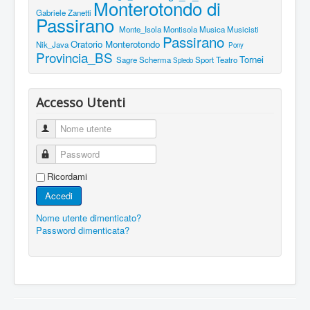
Monterotondo di
Gabriele Zanetti
Passirano
Monte_Isola
Montisola
Musica
Musicisti
Passirano
Oratorio Monterotondo
Nik_Java
Pony
Provincia_BS
Tornei
Sagre
Scherma
Sport
Teatro
Spiedo
Accesso Utenti
Nome utente
Password
Ricordami
Accedi
Nome utente dimenticato?
Password dimenticata?