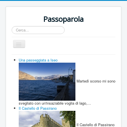
Passoparola
Cerca...
Cambia
navigazione
Home
Una passeggiata a Iseo
Territorio
Incontri
Martedì scorso mi sono
Eventi
Artisti
svegliato con un'insaziabile voglia di lago,…
Buone Nuove
Il Castello di Passirano
Sport
Il Castello di Passirano
Contatti