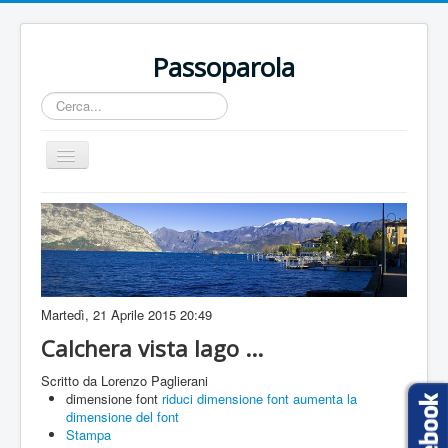
Passoparola
Cerca...
Cambia
navigazione
Home
Territorio
Incontri
Eventi
Martedì, 21 Aprile 2015 20:49
Artisti
Calchera vista lago ...
Buone Nuove
Scritto da Lorenzo Paglierani
dimensione font
riduci dimensione font
aumenta la
Sport
dimensione del font
Stampa
Contatti