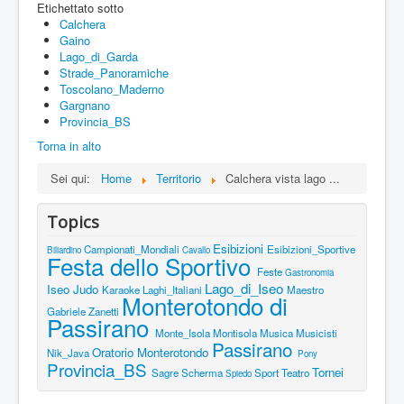
Etichettato sotto
Calchera
Gaino
Lago_di_Garda
Strade_Panoramiche
Toscolano_Maderno
Gargnano
Provincia_BS
Torna in alto
Sei qui:
Home
Territorio
Calchera vista lago ...
Topics
Esibizioni
Campionati_Mondiali
Esibizioni_Sportive
Biliardino
Cavallo
Festa dello Sportivo
Feste
Gastronomia
Lago_di_Iseo
Iseo
Judo
Karaoke
Laghi_Italiani
Maestro
Monterotondo di
Gabriele Zanetti
Passirano
Monte_Isola
Montisola
Musica
Musicisti
Passirano
Oratorio Monterotondo
Nik_Java
Pony
Provincia_BS
Tornei
Sagre
Scherma
Sport
Teatro
Spiedo