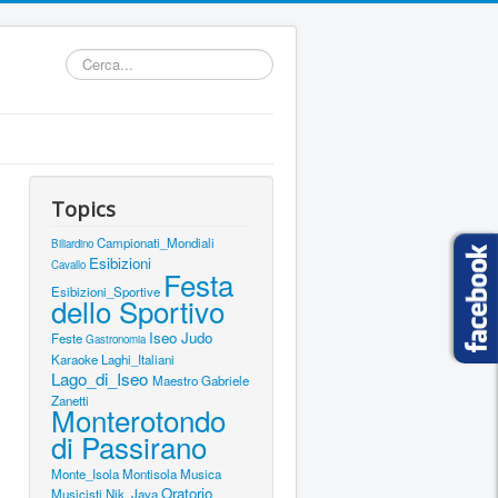
Cerca...
Topics
Campionati_Mondiali
Biliardino
Esibizioni
Cavallo
Festa
Esibizioni_Sportive
dello Sportivo
Iseo
Judo
Feste
Gastronomia
Karaoke
Laghi_Italiani
Lago_di_Iseo
Maestro Gabriele
Zanetti
Monterotondo
di Passirano
Monte_Isola
Montisola
Musica
Oratorio
Musicisti
Nik_Java