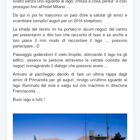
svelto senza uno sguardo al lago, chissà a cosa pensa" e così
proseguo fino all'hotel Milano ...
Da qui in poi ho trascorso un paio d'ore a salutar gli amici e
scambiare semplici auguri per un 2016 strepitoso.
La strada del rientro mi ha portato in alcuni negozi del centro
per presentarmi e dire loro che racconto di Iseo e se anche a
loro piace il mio modo di raccontare il lago ... possono
partecipare ;-D
Passeggio godendomi il cielo limpido, sbirciando il lago tra gli
edifici, osservo le persone attraverso le vetrate colorate dei
negozi immaginando il dialogo che possono avere ...
Arrivato al parcheggio decido di fare un ultima tappa dagli
amici di Primanota per gli auguri, rivolgo un'ultimo sguardo al
lago illuminato dal sole e salgo sul mio macinino in direzione
Franciacorta ...
Buon lago a tutti !