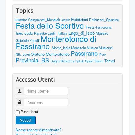
Topics
Esibizioni
Campionati_Mondiali
Esibizioni_Sportive
Biliardino
Cavallo
Festa dello Sportivo
Feste
Gastronomia
Lago_di_Iseo
Iseo
Judo
Karaoke
Laghi_Italiani
Maestro
Monterotondo di
Gabriele Zanetti
Passirano
Monte_Isola
Montisola
Musica
Musicisti
Passirano
Oratorio Monterotondo
Nik_Java
Pony
Provincia_BS
Tornei
Sagre
Scherma
Sport
Teatro
Spiedo
Accesso Utenti
Nome utente
Password
Ricordami
Accedi
Nome utente dimenticato?