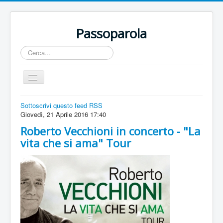
Passoparola
Cerca...
Cambia
navigazione
Home
Sottoscrivi questo feed RSS
Giovedì, 21 Aprile 2016 17:40
Territorio
Roberto Vecchioni in concerto - "La
Incontri
vita che si ama" Tour
Eventi
Artisti
Buone Nuove
Sport
Contatti