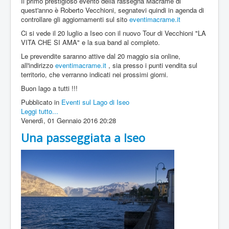
Il primo prestigioso evento della rassegna Macramè di
quest'anno è Roberto Vecchioni, segnatevi quindi in agenda di
controllare gli aggiornamenti sul sito
eventimacrame.it
Ci si vede il 20 luglio a Iseo con il nuovo Tour di Vecchioni "LA
VITA CHE SI AMA" e la sua band al completo.
Le prevendite saranno attive dal 20 maggio sia online,
all'indirizzo
eventimacrame.it
, sia presso i punti vendita sul
territorio, che verranno indicati nei prossimi giorni.
Buon lago a tutti !!!
Pubblicato in
Eventi sul Lago di Iseo
Leggi tutto...
Venerdì, 01 Gennaio 2016 20:28
Una passeggiata a Iseo