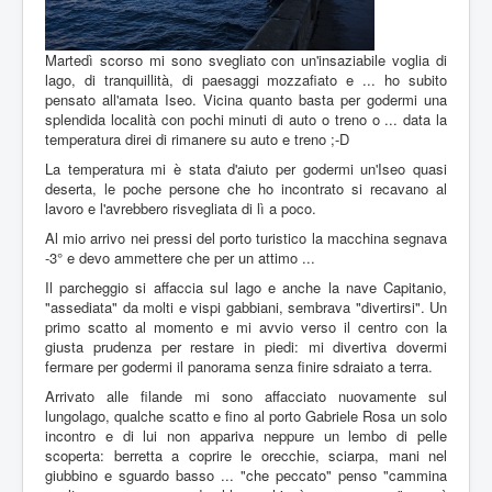
Martedì scorso mi sono svegliato con un'insaziabile voglia di
lago, di tranquillità, di paesaggi mozzafiato e ... ho subito
pensato all'amata Iseo. Vicina quanto basta per godermi una
splendida località con pochi minuti di auto o treno o ... data la
temperatura direi di rimanere su auto e treno ;-D
La temperatura mi è stata d'aiuto per godermi un'Iseo quasi
deserta, le poche persone che ho incontrato si recavano al
lavoro e l'avrebbero risvegliata di lì a poco.
Al mio arrivo nei pressi del porto turistico la macchina segnava
-3° e devo ammettere che per un attimo ...
Il parcheggio si affaccia sul lago e anche la nave Capitanio,
"assediata" da molti e vispi gabbiani, sembrava "divertirsi". Un
primo scatto al momento e mi avvio verso il centro con la
giusta prudenza per restare in piedi: mi divertiva dovermi
fermare per godermi il panorama senza finire sdraiato a terra.
Arrivato alle filande mi sono affacciato nuovamente sul
lungolago, qualche scatto e fino al porto Gabriele Rosa un solo
incontro e di lui non appariva neppure un lembo di pelle
scoperta: berretta a coprire le orecchie, sciarpa, mani nel
giubbino e sguardo basso ... "che peccato" penso "cammina